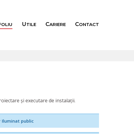
FOLIU
UTILE
CARIERE
CONTACT
iectare și executare de instalații.
Iluminat public