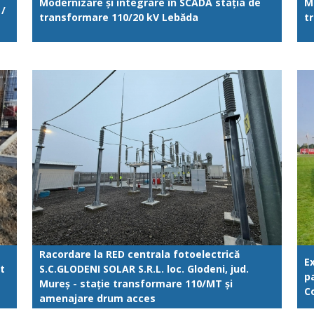
Modernizare și integrare în SCADA stația de
M
 /
transformare 110/20 kV Lebăda
t
Racordare la RED centrala fotoelectrică
E
nt
S.C.GLODENI SOLAR S.R.L. loc. Glodeni, jud.
p
Mureș - stație transformare 110/MT și
C
amenajare drum acces