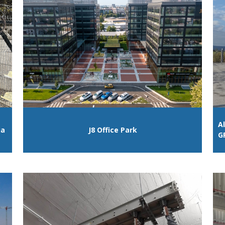
A
ia
J8 Office Park
G