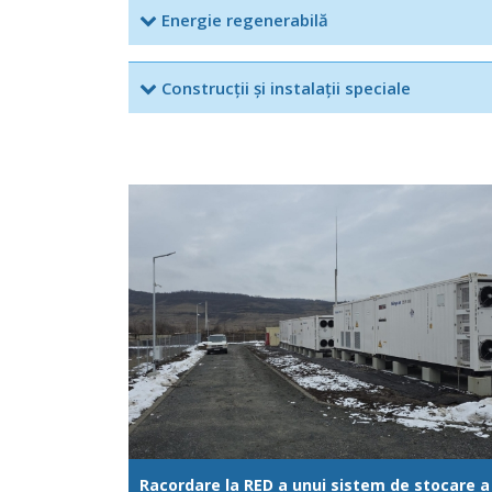
Energie regenerabilă
Construcții și instalații speciale
Racordare la RED a unui sistem de stocare a