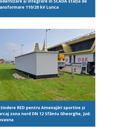
odernizare și integrare în SCADA stația de
ransformare 110/20 kV Lunca
xtindere RED pentru Amenajări sportive și
arcaj zona nord DN 12 Sfântu Gheorghe, Jud.
ovasna