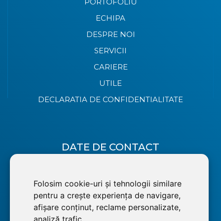
PORTOFOLIU
ECHIPA
DESPRE NOI
SERVICII
CARIERE
UTILE
DECLARATIA DE CONFIDENTIALITATE
DATE DE CONTACT
+40 264 222 777
Folosim cookie-uri și tehnologii similare
office@invest-dej.com
pentru a crește experiența de navigare,
afișare conținut, reclame personalizate,
Invest.Dej
analiză trafic.