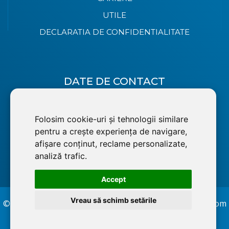
UTILE
DECLARATIA DE CONFIDENTIALITATE
DATE DE CONTACT
+40 264 222 777
Folosim cookie-uri și tehnologii similare
office@invest-dej.com
pentru a crește experiența de navigare,
afișare conținut, reclame personalizate,
Invest.Dej
analiză trafic.
Accept
Vreau să schimb setările
©2026 Invest Servicii Comerciale SRL, RO226742, Reg. Com
J1991003621129