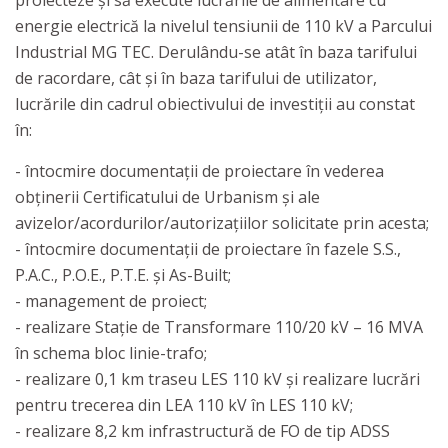
proiecteze și să execute lucrările de alimentare cu
energie electrică la nivelul tensiunii de 110 kV a Parcului
Industrial MG TEC. Derulându-se atât în baza tarifului
de racordare, cât și în baza tarifului de utilizator,
lucrările din cadrul obiectivului de investiții au constat
în:
- întocmire documentații de proiectare în vederea
obținerii Certificatului de Urbanism și ale
avizelor/acordurilor/autorizațiilor solicitate prin acesta;
- întocmire documentații de proiectare în fazele S.S.,
P.A.C., P.O.E., P.T.E. și As-Built;
- management de proiect;
- realizare Stație de Transformare 110/20 kV – 16 MVA
în schema bloc linie-trafo;
- realizare 0,1 km traseu LES 110 kV și realizare lucrări
pentru trecerea din LEA 110 kV în LES 110 kV;
- realizare 8,2 km infrastructură de FO de tip ADSS